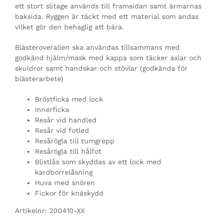
ett stort slitage används till framsidan samt ärmarnas
baksida. Ryggen är täckt med ett material som andas
vilket gör den behaglig att bära.
Blästeroverallen ska användas tillsammans med
godkänd hjälm/mask med kappa som täcker axlar och
skuldror samt handskar och stövlar (godkända för
blästerarbete)
Bröstficka med lock
Innerficka
Resår vid handled
Resår vid fotled
Resårögla till tumgrepp
Resårögla till hålfot
Blixtlås som skyddas av ett lock med
kardborrelåsning
Huva med snören
Fickor för knäskydd
Artikelnr: 200410-XX