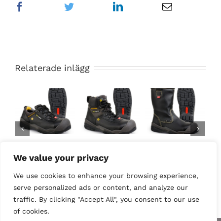
Relaterade inlägg
JALAS® 1538
JALAS® 1828
JALAS® 1868
Bl
We value your privacy
Terra
Jupiter
King
R
We use cookies to enhance your browsing experience,
serve personalized ads or content, and analyze our
traffic. By clicking "Accept All", you consent to our use
of cookies.