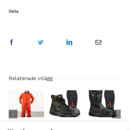
Dela
Relaterade inlägg
Blästeroverall
JALAS® 1828
JALAS® 1868
Bl