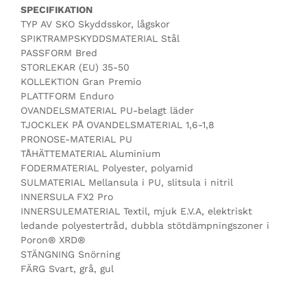
SPECIFIKATION
TYP AV SKO Skyddsskor, lågskor
SPIKTRAMPSKYDDSMATERIAL Stål
PASSFORM Bred
STORLEKAR (EU) 35-50
KOLLEKTION Gran Premio
PLATTFORM Enduro
OVANDELSMATERIAL PU-belagt läder
TJOCKLEK PÅ OVANDELSMATERIAL 1,6-1,8
PRONOSE-MATERIAL PU
TÅHÄTTEMATERIAL Aluminium
FODERMATERIAL Polyester, polyamid
SULMATERIAL Mellansula i PU, slitsula i nitril
INNERSULA FX2 Pro
INNERSULEMATERIAL Textil, mjuk E.V.A, elektriskt
ledande polyestertråd, dubbla stötdämpningszoner i
Poron® XRD®
STÄNGNING Snörning
FÄRG Svart, grå, gul