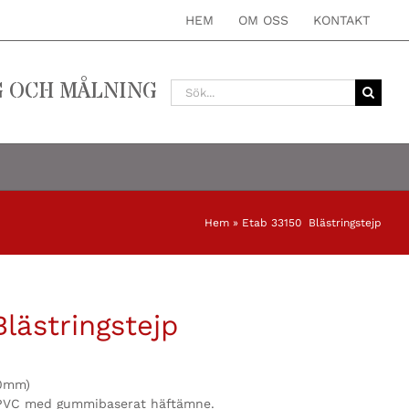
HEM
OM OSS
KONTAKT
G OCH MÅLNING
Sök
efter:
Hem
»
Etab 33150 Blästringstejp
lästringstejp
0mm)
d PVC med gummibaserat häftämne.