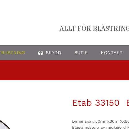
ALLT FÖR BLÄSTRIN
TRUSTNING
SKYDD
BUTIK
KONTAKT
Etab 33150 B
Dimension: 50mmx30m (0,5
Blästringstejp av mjukgjor