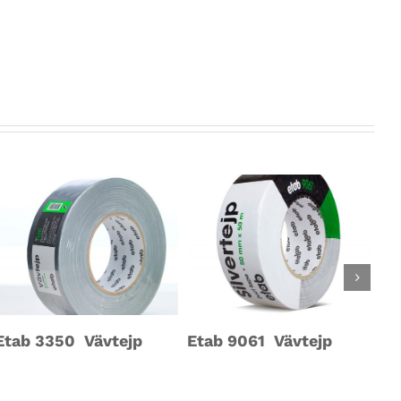
Etab 3350 Vävtejp
Etab 9061 Vävtejp
Et