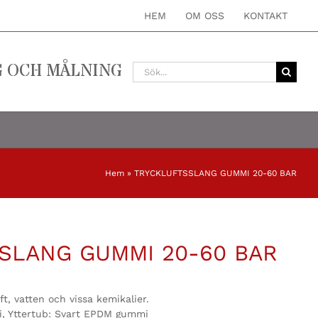
HEM
OM OSS
KONTAKT
G OCH MÅLNING
Sök
efter:
Hem
»
TRYCKLUFTSSLANG GUMMI 20-60 BAR
SLANG GUMMI 20-60 BAR
ft, vatten och vissa kemikalier.
, Yttertub: Svart EPDM gummi